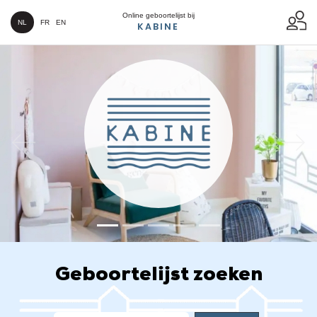
Online geboortelijst bij
NL
FR
EN
KABINE
Previous
Next
Geboortelijst zoeken