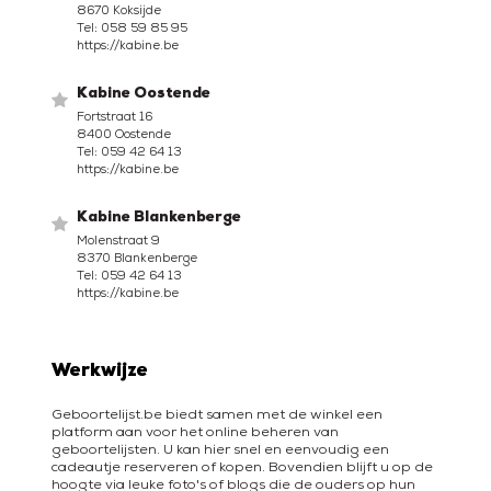
8670 Koksijde
Tel: 058 59 85 95
https://kabine.be
Kabine Oostende
Fortstraat 16
8400 Oostende
Tel: 059 42 64 13
https://kabine.be
Kabine Blankenberge
Molenstraat 9
8370 Blankenberge
Tel: 059 42 64 13
https://kabine.be
Werkwijze
Geboortelijst.be biedt samen met de winkel een
platform aan voor het online beheren van
geboortelijsten. U kan hier snel en eenvoudig een
cadeautje reserveren of kopen. Bovendien blijft u op de
hoogte via leuke foto's of blogs die de ouders op hun